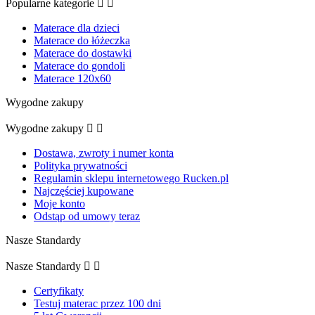
Popularne kategorie


Materace dla dzieci
Materace do łóżeczka
Materace do dostawki
Materace do gondoli
Materace 120x60
Wygodne zakupy
Wygodne zakupy


Dostawa, zwroty i numer konta
Polityka prywatności
Regulamin sklepu internetowego Rucken.pl
Najczęściej kupowane
Moje konto
Odstąp od umowy teraz
Nasze Standardy
Nasze Standardy


Certyfikaty
Testuj materac przez 100 dni