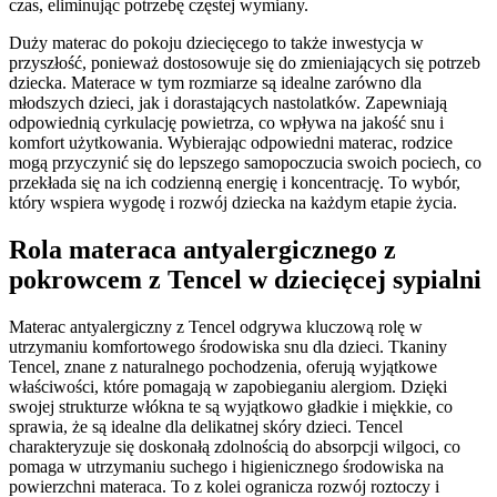
czas, eliminując potrzebę częstej wymiany.
Duży materac do pokoju dziecięcego to także inwestycja w
przyszłość, ponieważ dostosowuje się do zmieniających się potrzeb
dziecka. Materace w tym rozmiarze są idealne zarówno dla
młodszych dzieci, jak i dorastających nastolatków. Zapewniają
odpowiednią cyrkulację powietrza, co wpływa na jakość snu i
komfort użytkowania. Wybierając odpowiedni materac, rodzice
mogą przyczynić się do lepszego samopoczucia swoich pociech, co
przekłada się na ich codzienną energię i koncentrację. To wybór,
który wspiera wygodę i rozwój dziecka na każdym etapie życia.
Rola materaca antyalergicznego z
pokrowcem z Tencel w dziecięcej sypialni
Materac antyalergiczny z Tencel odgrywa kluczową rolę w
utrzymaniu komfortowego środowiska snu dla dzieci. Tkaniny
Tencel, znane z naturalnego pochodzenia, oferują wyjątkowe
właściwości, które pomagają w zapobieganiu alergiom. Dzięki
swojej strukturze włókna te są wyjątkowo gładkie i miękkie, co
sprawia, że są idealne dla delikatnej skóry dzieci. Tencel
charakteryzuje się doskonałą zdolnością do absorpcji wilgoci, co
pomaga w utrzymaniu suchego i higienicznego środowiska na
powierzchni materaca. To z kolei ogranicza rozwój roztoczy i