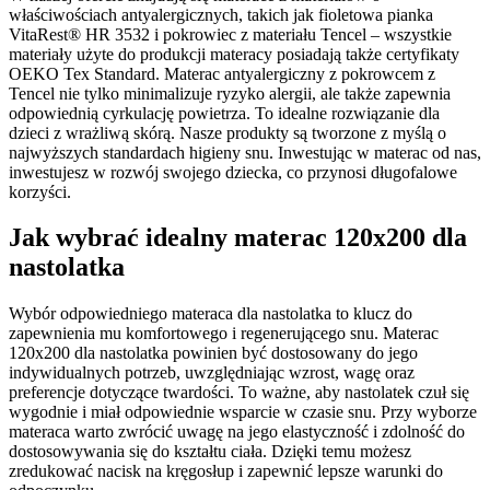
właściwościach antyalergicznych, takich jak fioletowa pianka
VitaRest® HR 3532 i pokrowiec z materiału Tencel – wszystkie
materiały użyte do produkcji materacy posiadają także certyfikaty
OEKO Tex Standard. Materac antyalergiczny z pokrowcem z
Tencel nie tylko minimalizuje ryzyko alergii, ale także zapewnia
odpowiednią cyrkulację powietrza. To idealne rozwiązanie dla
dzieci z wrażliwą skórą. Nasze produkty są tworzone z myślą o
najwyższych standardach higieny snu. Inwestując w materac od nas,
inwestujesz w rozwój swojego dziecka, co przynosi długofalowe
korzyści.
Jak wybrać idealny materac 120x200 dla
nastolatka
Wybór odpowiedniego materaca dla nastolatka to klucz do
zapewnienia mu komfortowego i regenerującego snu. Materac
120x200 dla nastolatka powinien być dostosowany do jego
indywidualnych potrzeb, uwzględniając wzrost, wagę oraz
preferencje dotyczące twardości. To ważne, aby nastolatek czuł się
wygodnie i miał odpowiednie wsparcie w czasie snu. Przy wyborze
materaca warto zwrócić uwagę na jego elastyczność i zdolność do
dostosowywania się do kształtu ciała. Dzięki temu możesz
zredukować nacisk na kręgosłup i zapewnić lepsze warunki do