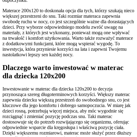
odpoczynku.
Materace 200x120 to doskonała opcja dla tych, którzy szukają nieco
większej przestrzeni do snu. Taki rozmiar materaca zapewnia
swobodę ruchu w nocy, co jest szczególnie ważne dla dorastających
dzieci. Przy wyborze odpowiedniego modelu zwróć uwagę na
materiały, z których jest wykonany, ponieważ mogą one wpływać
na trwałość i komfort użytkowania. Warto także rozważyć materace
z dodatkowymi funkcjami, które mogą wspierać wygodę. To
inwestycja, która przyniesie korzyści na lata i zapewni Twojemu
nastolatkowi lepszy sen każdej nocy.
Dlaczego warto inwestować w materac
dla dziecka 120x200
Inwestowanie w materac dla dziecka 120x200 to decyzja
przynosząca szereg długoterminowych korzyści. Większy materac
zapewnia dziecku większą przestrzeń do swobodnego snu, co jest
kluczowe dla jego komfortu i dobrego samopoczucia. W miarę jak
dzieci rosną, potrzebują więcej miejsca, aby móc wygodnie się
rozciągnąć i zmieniać pozycję podczas snu. Taki materac
dostosowuje się do potrzeb rozwijającego się organizmu, oferując
odpowiednie wsparcie dla kręgosłupa i właściwą pozycję ciała.
Dzięki większemu rozmiarowi, materac może służyć przez dłuższy