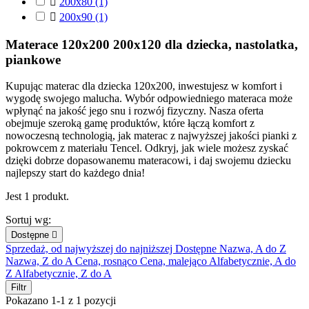

200x80
(1)

200x90
(1)
Materace 120x200 200x120 dla dziecka, nastolatka,
piankowe
Kupując materac dla dziecka 120x200, inwestujesz w komfort i
wygodę swojego malucha. Wybór odpowiedniego materaca może
wpłynąć na jakość jego snu i rozwój fizyczny. Nasza oferta
obejmuje szeroką gamę produktów, które łączą komfort z
nowoczesną technologią, jak materac z najwyższej jakości pianki z
pokrowcem z materiału Tencel. Odkryj, jak wiele możesz zyskać
dzięki dobrze dopasowanemu materacowi, i daj swojemu dziecku
najlepszy start do każdego dnia!
Jest 1 produkt.
Sortuj wg:
Dostępne

Sprzedaż, od najwyższej do najniższej
Dostępne
Nazwa, A do Z
Nazwa, Z do A
Cena, rosnąco
Cena, malejąco
Alfabetycznie, A do
Z
Alfabetycznie, Z do A
Filtr
Pokazano 1-1 z 1 pozycji