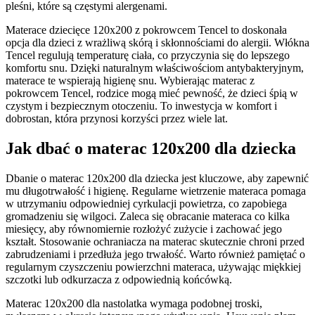
pleśni, które są częstymi alergenami.
Materace dziecięce 120x200 z pokrowcem Tencel to doskonała
opcja dla dzieci z wrażliwą skórą i skłonnościami do alergii. Włókna
Tencel regulują temperaturę ciała, co przyczynia się do lepszego
komfortu snu. Dzięki naturalnym właściwościom antybakteryjnym,
materace te wspierają higienę snu. Wybierając materac z
pokrowcem Tencel, rodzice mogą mieć pewność, że dzieci śpią w
czystym i bezpiecznym otoczeniu. To inwestycja w komfort i
dobrostan, która przynosi korzyści przez wiele lat.
Jak dbać o materac 120x200 dla dziecka
Dbanie o materac 120x200 dla dziecka jest kluczowe, aby zapewnić
mu długotrwałość i higienę. Regularne wietrzenie materaca pomaga
w utrzymaniu odpowiedniej cyrkulacji powietrza, co zapobiega
gromadzeniu się wilgoci. Zaleca się obracanie materaca co kilka
miesięcy, aby równomiernie rozłożyć zużycie i zachować jego
kształt. Stosowanie ochraniacza na materac skutecznie chroni przed
zabrudzeniami i przedłuża jego trwałość. Warto również pamiętać o
regularnym czyszczeniu powierzchni materaca, używając miękkiej
szczotki lub odkurzacza z odpowiednią końcówką.
Materac 120x200 dla nastolatka wymaga podobnej troski,