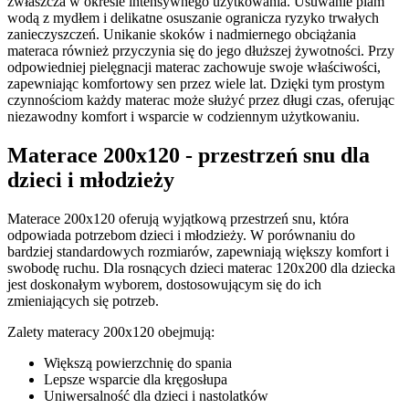
zwłaszcza w okresie intensywnego użytkowania. Usuwanie plam
wodą z mydłem i delikatne osuszanie ogranicza ryzyko trwałych
zanieczyszczeń. Unikanie skoków i nadmiernego obciążania
materaca również przyczynia się do jego dłuższej żywotności. Przy
odpowiedniej pielęgnacji materac zachowuje swoje właściwości,
zapewniając komfortowy sen przez wiele lat. Dzięki tym prostym
czynnościom każdy materac może służyć przez długi czas, oferując
niezawodny komfort i wsparcie w codziennym użytkowaniu.
Materace 200x120 - przestrzeń snu dla
dzieci i młodzieży
Materace 200x120 oferują wyjątkową przestrzeń snu, która
odpowiada potrzebom dzieci i młodzieży. W porównaniu do
bardziej standardowych rozmiarów, zapewniają większy komfort i
swobodę ruchu. Dla rosnących dzieci materac 120x200 dla dziecka
jest doskonałym wyborem, dostosowującym się do ich
zmieniających się potrzeb.
Zalety materacy 200x120 obejmują:
Większą powierzchnię do spania
Lepsze wsparcie dla kręgosłupa
Uniwersalność dla dzieci i nastolatków