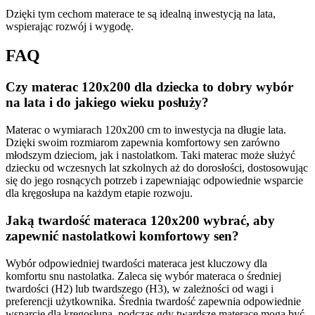
Dzięki tym cechom materace te są idealną inwestycją na lata,
wspierając rozwój i wygodę.
FAQ
Czy materac 120x200 dla dziecka to dobry wybór
na lata i do jakiego wieku posłuży?
Materac o wymiarach 120x200 cm to inwestycja na długie lata.
Dzięki swoim rozmiarom zapewnia komfortowy sen zarówno
młodszym dzieciom, jak i nastolatkom. Taki materac może służyć
dziecku od wczesnych lat szkolnych aż do dorosłości, dostosowując
się do jego rosnących potrzeb i zapewniając odpowiednie wsparcie
dla kręgosłupa na każdym etapie rozwoju.
Jaką twardość materaca 120x200 wybrać, aby
zapewnić nastolatkowi komfortowy sen?
Wybór odpowiedniej twardości materaca jest kluczowy dla
komfortu snu nastolatka. Zaleca się wybór materaca o średniej
twardości (H2) lub twardszego (H3), w zależności od wagi i
preferencji użytkownika. Średnia twardość zapewnia odpowiednie
wsparcie dla kręgosłupa, podczas gdy twardsze materace mogą być