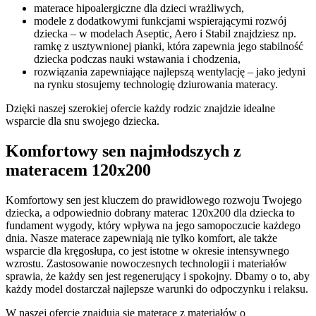
materace hipoalergiczne dla dzieci wrażliwych,
modele z dodatkowymi funkcjami wspierającymi rozwój
dziecka – w modelach Aseptic, Aero i Stabil znajdziesz np.
ramkę z usztywnionej pianki, która zapewnia jego stabilność
dziecka podczas nauki wstawania i chodzenia,
rozwiązania zapewniające najlepszą wentylację – jako jedyni
na rynku stosujemy technologię dziurowania materacy.
Dzięki naszej szerokiej ofercie każdy rodzic znajdzie idealne
wsparcie dla snu swojego dziecka.
Komfortowy sen najmłodszych z
materacem 120x200
Komfortowy sen jest kluczem do prawidłowego rozwoju Twojego
dziecka, a odpowiednio dobrany materac 120x200 dla dziecka to
fundament wygody, który wpływa na jego samopoczucie każdego
dnia. Nasze materace zapewniają nie tylko komfort, ale także
wsparcie dla kręgosłupa, co jest istotne w okresie intensywnego
wzrostu. Zastosowanie nowoczesnych technologii i materiałów
sprawia, że każdy sen jest regenerujący i spokojny. Dbamy o to, aby
każdy model dostarczał najlepsze warunki do odpoczynku i relaksu.
W naszej ofercie znajdują się materace z materiałów o