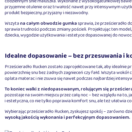
codziennym śnie maluszka. Wykonane z wysokogatunkowej bawe
przyjemne otulenie oraz trwałość nawet przy intensywnym użytk
produkt bezpieczny, przyjazny i niezawodny.
Wszyta
na całym obwodzie gumka
sprawia, że prześcieradło do
sprawia trudności podczas zmiany pościeli. Projektując ten model,
dziecka, wygodzie użytkowania i estetyce dopasowanej do nowoc
Idealne dopasowanie – bez przesuwania i
Prześcieradło Rucken zostało zaprojektowane tak, aby idealnie pr
powierzchnię snu bez żadnych zagnieceń czy fałd. Wszyta wokół 
oplata materac i nie zsuwa się nawet podczas najbardziej intensyw
To koniec walki z niedopasowanym, rolującym się przeście
pozostaje na swoim miejscu przez całą noc – bez względu na to, j
i estetyczna, co nie tylko poprawia komfort snu, ale też ułatwia c
Wybierając prześcieradło Rucken, zyskujesz spokój – zarówno dziec
wysoką jakością wykonania i perfekcyjnym dopasowaniem.