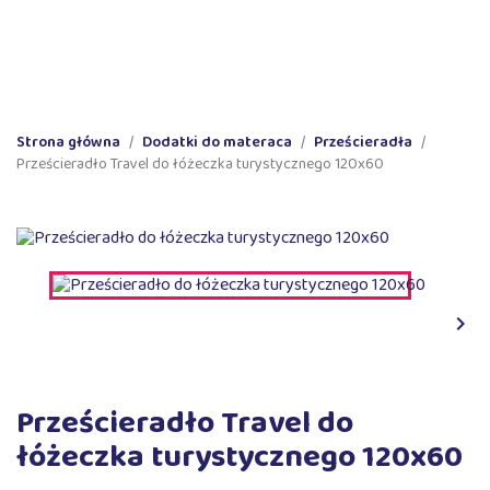
ne produkty
Wyprodukowano w Polsce
100% pozytywnyc
(0)
Strona główna
Dodatki do materaca
Prześcieradła
Prześcieradło Travel do łóżeczka turystycznego 120x60

Prześcieradło Travel do
łóżeczka turystycznego 120x60