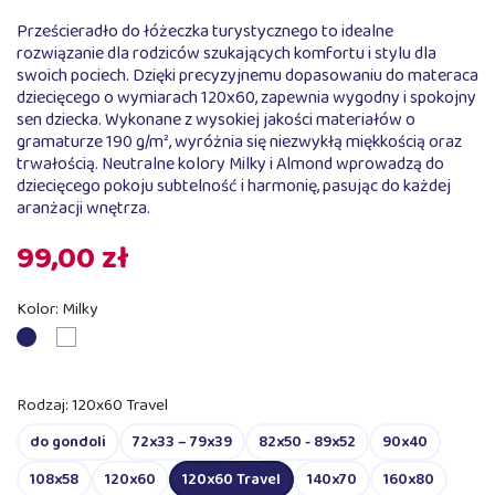
Prześcieradło do łóżeczka turystycznego to idealne
rozwiązanie dla rodziców szukających komfortu i stylu dla
swoich pociech. Dzięki precyzyjnemu dopasowaniu do materaca
dziecięcego o wymiarach 120x60, zapewnia wygodny i spokojny
sen dziecka. Wykonane z wysokiej jakości materiałów o
gramaturze 190 g/m², wyróżnia się niezwykłą miękkością oraz
trwałością. Neutralne kolory Milky i Almond wprowadzą do
dziecięcego pokoju subtelność i harmonię, pasując do każdej
aranżacji wnętrza.
99,00 zł
Kolor: Milky
Almond
Milky
Rodzaj: 120x60 Travel
do gondoli
72x33 – 79x39
82x50 - 89x52
90x40
108x58
120x60
120x60 Travel
140x70
160x80