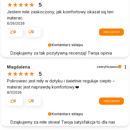
doświadczenie motywuje nas do dalszego rozwoju.
5
Dziękujemy za zaufanie i zapraszamy ponownie!
Jestem mile zaskoczony, jak komfortowy okazał się ten
materac.
6/26/2026
0
0
zobacz produkt
Komentarz sklepu
Dziękujemy za tak pozytywną recenzję! Twoja opinia
jest dla nas bardzo ważna. Cieszymy się, że nasze
produkty spełniły Twoje oczekiwania i że zakupy w
Magdalena
zweryfikowano
naszym sklepie były dla Ciebie satysfakcjonujące. Do
5
zobaczenia przy kolejnych zakupach!
Pokrowiec jest miły w dotyku i świetnie reguluje ciepło –
materac jest naprawdę komfortowy.❤️
8/1/2026
0
0
zobacz produkt
Komentarz sklepu
Dziękujemy za miłe słowa! Twoja satysfakcja to dla nas
największa nagroda. Cieszymy się, że mogliśmy