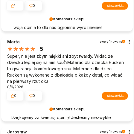
1
0
zobacz produkt
Komentarz sklepu
Twoja opinia to dla nas ogromne wyróżnienie!
Dziękujemy, że poświęciłeś czas na podzielenie się
swoimi doświadczeniami z zakupów w naszym sklepie.
Marta
zweryfikowano
Twoje pozytywne słowa pomagają nam doskonalić
5
naszą ofertę i motywują nas do dalszej pracy.
Super, nie jest zbytn miękki ani zbyt twardy. Widać że
Pozdrawiamy!
dziecku lepiej się na nim śpi.👍️Materac dla dziecka Rucken
to gwarancja komfortowego snu. Materace dla dzieci
Rucken są wykonane z dbałością o każdy detal, co widać
na pierwszy rzut oka.
8/6/2026
0
0
zobacz produkt
Komentarz sklepu
Dziękujemy za świetną opinię! Jesteśmy niezwykle
wdzięczni, że podzieliłeś się swoimi wrażeniami z
zakupów w naszym sklepie. Twoje pozytywne
Jarosław
zweryfikowano