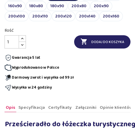
160x90
180x80
180x90
200x80
200x90
200x100
200x110
200x120
200x140
200x160
Ilość

DODAJ DO KOSZYKA
Gwarancja 5 lat
Wyprodukowano w Polsce
Darmowy zwrot i wysyłka od 99 zł
Wysyłka w 24 godziny
Opis
Specyfikacja
Certyfikaty
Załączniki
Opinie klientów
Prześcieradło do łóżeczka turystyczne