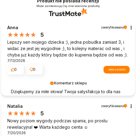
Produkt nie posiada recenzji
Może zainteresują Cię inne ocenione produkty
Anna
zweryfikowano
5
Lepszy sen mojego dziecka :), jedna pobudka zamiast 3, i
widac ze jest jej wygodnie ;), to kolejny materac od was , i
chyba juz każdy który będzie do kupienia będzie od was ;).
7/13/2026
0
0
zobacz produkt
Komentarz sklepu
Dziękujemy za miłe słowa! Twoja satysfakcja to dla nas
największa nagroda. Cieszymy się, że mogliśmy
zapewnić Ci bezproblemowe zakupy i wysoką jakość
Natalia
zweryfikowano
naszych produktów. Twoje zadowolenie to nasz
5
priorytet – mamy nadzieję, że wrócisz do nas w
Nowy poziom wygody podczas spania, po prostu
przyszłości.
rewelacyjna! ❤️ Warta każdego centa ☺️
7/20/2026