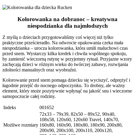
Kolorowanka na dobranoc – kreatywna
niespodzianka dla najmłodszych
Z myślą o dzieciach przygotowaliśmy coś więcej niż tylko
praktyczne prześcieradło. Na odwrocie opakowania czeka mała
niespodzianka – urocza kolorowanka, która umili maluchowi czas
przed snem. Wystarczy kilka kredek i chwila wspólnego spokoju,
by zamienić wieczorną rutynę w przyjemny rytuał. Przyjazne wzory
zachęcają dzieci w różnym wieku do twórczej zabawy, rozwijania
zdolności manualnych oraz wyobraźni.
Kolorowanie przed snem pomaga dziecku się wyciszyć, odprężyć i
łagodnie przejść do nocnego odpoczynku. To drobny, ale ważny
element, który może pozytywnie wpłynąć na jakość snu i wieczorne
samopoczucie całej rodziny.
Indeks
001652
72x33 – 79x39, 82x50 – 89x52, 90x40,
108x58, 120x60, 120x60 Travel, 140x70,
Możliwe rozmiary
160x80, 160x90, 180x80, 180x90, 200x80,
200x90, 200x100, 200x110, 200x120,