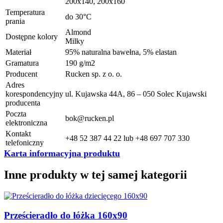
200x140, 200x160
Temperatura
do 30°C
prania
Almond
Dostępne kolory
Milky
Materiał
95% naturalna bawełna, 5% elastan
Gramatura
190 g/m2
Producent
Rucken sp. z o. o.
Adres
korespondencyjny
ul. Kujawska 44A, 86 – 050 Solec Kujawski
producenta
Poczta
bok@rucken.pl
elektroniczna
Kontakt
+48 52 387 44 22 lub +48 697 707 330
telefoniczny
Karta informacyjna produktu
Inne produkty w tej samej kategorii
Prześcieradło do łóżka 160x90