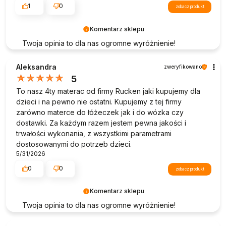
1
0
zobacz produkt
Komentarz sklepu
Twoja opinia to dla nas ogromne wyróżnienie!
Dziękujemy, że poświęciłeś czas na podzielenie się
swoimi doświadczeniami z zakupów w naszym
Aleksandra
zweryfikowano
sklepie. Twoje pozytywne słowa pomagają nam
5
doskonalić naszą ofertę i motywują nas do dalszej
To nasz 4ty materac od firmy Rucken jaki kupujemy dla
pracy. Pozdrawiamy!
dzieci i na pewno nie ostatni. Kupujemy z tej firmy
zarówno materce do łóżeczek jak i do wózka czy
dostawki. Za każdym razem jestem pewna jakości i
trwałości wykonania, z wszystkimi parametrami
dostosowanymi do potrzeb dzieci.
5/31/2026
0
0
zobacz produkt
Komentarz sklepu
Twoja opinia to dla nas ogromne wyróżnienie!
Dziękujemy, że poświęciłeś czas na podzielenie się