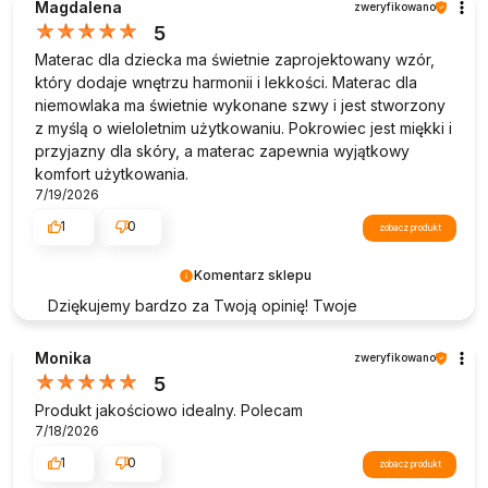
swoimi doświadczeniami z zakupów w naszym
Magdalena
zweryfikowano
sklepie. Twoje pozytywne słowa pomagają nam
5
doskonalić naszą ofertę i motywują nas do dalszej
Materac dla dziecka ma świetnie zaprojektowany wzór,
pracy. Pozdrawiamy!
który dodaje wnętrzu harmonii i lekkości. Materac dla
niemowlaka ma świetnie wykonane szwy i jest stworzony
z myślą o wieloletnim użytkowaniu. Pokrowiec jest miękki i
przyjazny dla skóry, a materac zapewnia wyjątkowy
komfort użytkowania.
7/19/2026
1
0
zobacz produkt
Komentarz sklepu
Dziękujemy bardzo za Twoją opinię! Twoje
zadowolenie jest dla nas najlepszą nagrodą za naszą
codzienną pracę. Opinie takie jak Twoja pomagają
Monika
zweryfikowano
nam upewnić się, że jesteśmy na właściwej drodze,
5
dostarczając produkty najwyższej jakości. Z
Produkt jakościowo idealny. Polecam
pozdrowieniami, obsługa sklepu Rucken.
7/18/2026
1
0
zobacz produkt