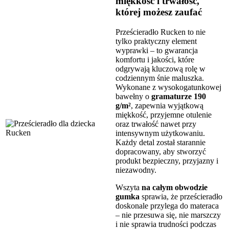
miękkość i trwałość,
której możesz zaufać
Prześcieradło Rucken to nie
tylko praktyczny element
wyprawki – to gwarancja
komfortu i jakości, które
odgrywają kluczową rolę w
codziennym śnie maluszka.
Wykonane z wysokogatunkowej
bawełny o
gramaturze 190
g/m²
, zapewnia wyjątkową
miękkość, przyjemne otulenie
oraz trwałość nawet przy
intensywnym użytkowaniu.
Każdy detal został starannie
dopracowany, aby stworzyć
produkt bezpieczny, przyjazny i
niezawodny.
Wszyta
na całym obwodzie
gumka
sprawia, że prześcieradło
doskonale przylega do materaca
– nie przesuwa się, nie marszczy
i nie sprawia trudności podczas