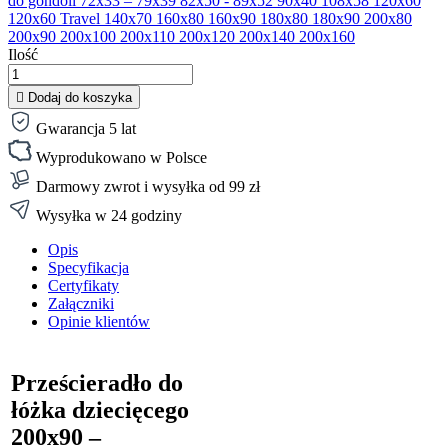
do gondoli
72x33 – 79x39
82x50 - 89x52
90x40
108x58
120x60
120x60 Travel
140x70
160x80
160x90
180x80
180x90
200x80
200x90
200x100
200x110
200x120
200x140
200x160
Ilość

Dodaj do koszyka
Gwarancja 5 lat
Wyprodukowano w Polsce
Darmowy zwrot i wysyłka od 99 zł
Wysyłka w 24 godziny
Opis
Specyfikacja
Certyfikaty
Załączniki
Opinie klientów
Prześcieradło do
łóżka dziecięcego
200x90 –