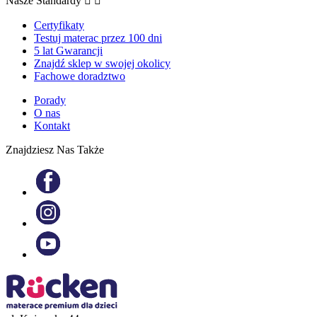
Nasze Standardy


Certyfikaty
Testuj materac przez 100 dni
5 lat Gwarancji
Znajdź sklep w swojej okolicy
Fachowe doradztwo
Porady
O nas
Kontakt
Znajdziesz Nas Także