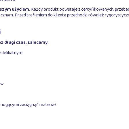
wszym użyciem.
Każdy produkt powstaje z certyfikowanych, przeba
m. Przed trafieniem do klienta przechodzi również rygorystyczną 
i
z długi czas, zalecamy:
e delikatnym
ów
i mogącymi zaciągnąć materiał