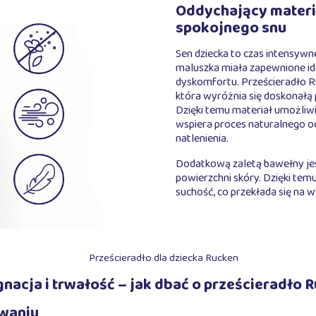
Oddychający materia
spokojnego snu
Sen dziecka to czas intensywne
maluszka miała zapewnione ide
dyskomfortu. Prześcieradło Ru
która wyróżnia się doskonałą 
Dzięki temu materiał umożliw
wspiera proces naturalnego o
natlenienia.
Dodatkową zaletą bawełny jes
powierzchni skóry. Dzięki tem
suchość, co przekłada się na w
gnacja i trwałość – jak dbać o prześcieradło 
owaniu