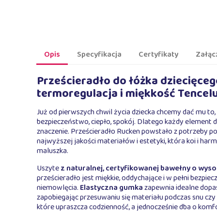
Opis
Specyfikacja
Certyfikaty
Załąc
Prześcieradło do łóżka dziecięce
termoregulacja i miękkość Tencel
Już od pierwszych chwil życia dziecka chcemy dać mu to, 
bezpieczeństwo, ciepło, spokój. Dlatego każdy element 
znaczenie. Prześcieradło Rucken powstało z potrzeby po
najwyższej jakości materiałów i estetyki, która koi i har
maluszka.
Uszyte
z naturalnej, certyfikowanej bawełny o wys
prześcieradło jest miękkie, oddychające i w pełni bezpiecz
niemowlęcia.
Elastyczna gumka
zapewnia idealne dopa
zapobiegając przesuwaniu się materiału podczas snu czy 
które upraszcza codzienność, a jednocześnie dba o komf