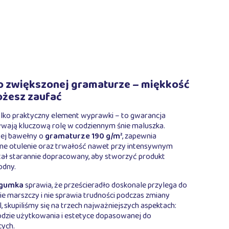
o zwiększonej gramaturze – miękkość
możesz zaufać
tylko praktyczny element wyprawki – to gwarancja
rywają kluczową rolę w codziennym śnie maluszka.
ej bawełny o
gramaturze 190 g/m²
, zapewnia
ne otulenie oraz trwałość nawet przy intensywnym
tał starannie dopracowany, aby stworzyć produkt
odny.
 gumka
sprawia, że prześcieradło doskonale przylega do
nie marszczy i nie sprawia trudności podczas zmiany
l, skupiliśmy się na trzech najważniejszych aspektach:
odzie użytkowania i estetyce dopasowanej do
cych.