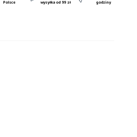
Polsce
wysyłka od 99 zł
godziny