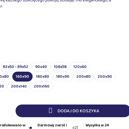
ykę każdego dziecięcego pokoju, dodając mu eleganckiego, a
u.
82x50 - 89x52
90x40
108x58
120x60
60x80
160x90
180x80
180x90
200x80
200x90
20
200x140
200x160

DODAJ DO KOSZYKA
rodukowano w
Darmowy zwrot i
Wysyłka w 24