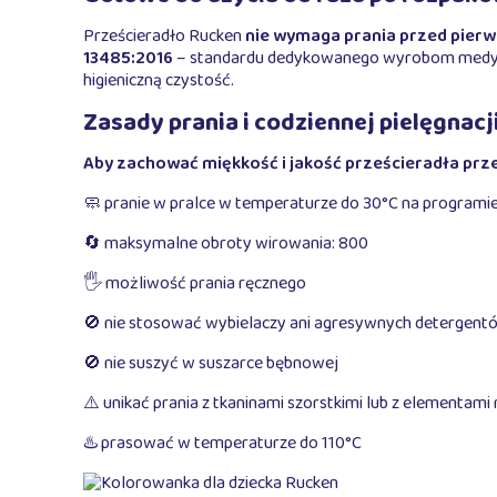
Prześcieradło Rucken
nie wymaga prania przed pier
13485:2016
– standardu dedykowanego wyrobom medyczny
higieniczną czystość.
Zasady prania i codziennej pielęgnacj
Aby zachować miękkość i jakość prześcieradła prze
🧼 pranie w pralce w temperaturze do 30°C na programi
🔄 maksymalne obroty wirowania: 800
🖐️ możliwość prania ręcznego
🚫 nie stosować wybielaczy ani agresywnych detergent
🚫 nie suszyć w suszarce bębnowej
⚠️ unikać prania z tkaninami szorstkimi lub z elementam
♨️ prasować w temperaturze do 110°C