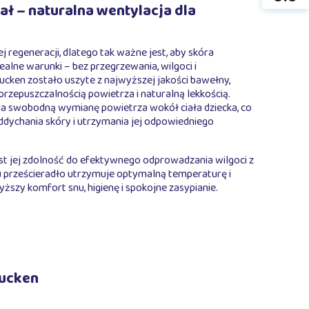
ł – naturalna wentylacja dla
j regeneracji, dlatego tak ważne jest, aby skóra
alne warunki – bez przegrzewania, wilgoci i
cken zostało uszyte z najwyższej jakości bawełny,
przepuszczalnością powietrza i naturalną lekkością.
ia swobodną wymianę powietrza wokół ciała dziecka, co
ddychania skóry i utrzymania jej odpowiedniego
t jej zdolność do efektywnego odprowadzania wilgoci z
u prześcieradło utrzymuje optymalną temperaturę i
yższy komfort snu, higienę i spokojne zasypianie.
Rucken