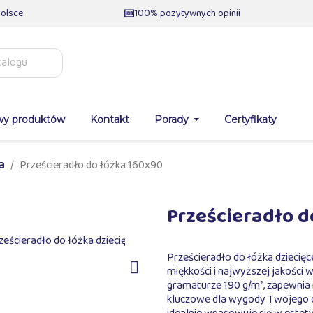
olsce
100% pozytywnych opinii
wy produktów
Kontakt
Porady
Certyfikaty
a
Prześcieradło do łóżka 160x90
Prześcieradło d
Prześcieradło do łóżka dzieci

miękkości i najwyższej jakości
gramaturze 190 g/m², zapewnia n
kluczowe dla wygody Twojego dz