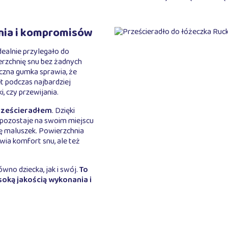
nia i kompromisów
dealnie przylegało do
erzchnię snu bez żadnych
czna gumka sprawia, że
t podczas najbardziej
, czy przewijania.
prześcieradłem
. Dzięki
ł pozostaje na swoim miejscu
ię maluszek. Powierzchnia
awia komfort snu, ale też
wno dziecka, jak i swój.
To
oką jakością wykonania i