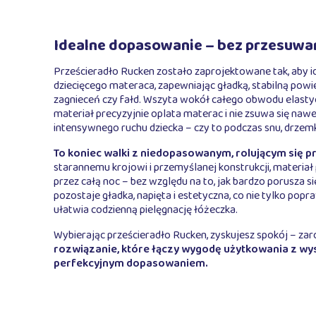
Idealne dopasowanie – bez przesuwa
Prześcieradło Rucken zostało zaprojektowane tak, aby i
dziecięcego materaca, zapewniając gładką, stabilną powi
zagnieceń czy fałd. Wszyta wokół całego obwodu elasty
materiał precyzyjnie oplata materac i nie zsuwa się nawe
intensywnego ruchu dziecka – czy to podczas snu, drzemki
To koniec walki z niedopasowanym, rolującym się 
starannemu krojowi i przemyślanej konstrukcji, materia
przez całą noc – bez względu na to, jak bardzo porusza s
pozostaje gładka, napięta i estetyczna, co nie tylko popr
ułatwia codzienną pielęgnację łóżeczka.
Wybierając prześcieradło Rucken, zyskujesz spokój – zaró
rozwiązanie, które łączy wygodę użytkowania z wys
perfekcyjnym dopasowaniem.