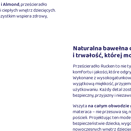
 i Almond
, prześcieradło
 ciepłych wnętrz dziecięcych.
wszystkim wspiera zdrowy,
Naturalna bawełna 
i trwałość, której 
Prześcieradło Rucken to nie 
komfortu i jakości, które odg
Wykonane z wysokogatunkow
wyjątkową miękkość, przyjem
użytkowaniu. Każdy detal zos
bezpieczny, przyjazny i niezaw
Wszyta
na całym obwodzie
materaca – nie przesuwa się, 
pościeli. Projektując ten mode
bezpieczeństwie dziecka, wyg
nowoczesnych wnętrz dziecię