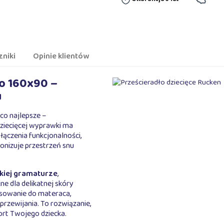
zniki
Opinie klientów
go 160x90 –
u
co najlepsze –
dziecięcej wyprawki ma
łączenia funkcjonalności,
monizuje przestrzeń snu
okiej gramaturze
,
ne dla delikatnej skóry
sowanie do materaca,
przewijania. To rozwiązanie,
ort Twojego dziecka.