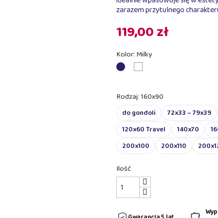
idealnie wpasowuje się w estet
zarazem przytulnego charakter
119,00 zł
Kolor: Milky
Almond
Milky
Rodzaj: 160x90
do gondoli
72x33 – 79x39
120x60 Travel
140x70
1
200x100
200x110
200x1
Ilość
Wyp
Gwarancja 5 lat