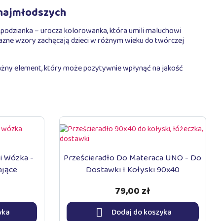
 najmłodszych
spodzianka – urocza kolorowanka, która umili maluchowi
jazne wzory zachęcają dzieci w różnym wieku do twórczej
ważny element, który może pozytywnie wpłynąć na jakość
i Wózka -
Prześcieradło Do Materaca UNO - Do
ające
Dostawki I Kołyski 90x40
79,00 zł

yka
Dodaj do koszyka