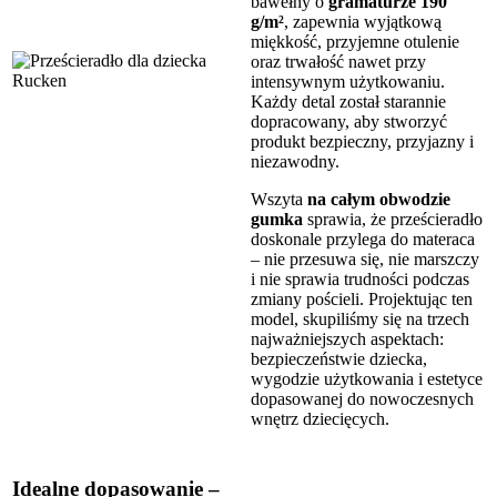
bawełny o
gramaturze 190
g/m²
, zapewnia wyjątkową
miękkość, przyjemne otulenie
oraz trwałość nawet przy
intensywnym użytkowaniu.
Każdy detal został starannie
dopracowany, aby stworzyć
produkt bezpieczny, przyjazny i
niezawodny.
Wszyta
na całym obwodzie
gumka
sprawia, że prześcieradło
doskonale przylega do materaca
– nie przesuwa się, nie marszczy
i nie sprawia trudności podczas
zmiany pościeli. Projektując ten
model, skupiliśmy się na trzech
najważniejszych aspektach:
bezpieczeństwie dziecka,
wygodzie użytkowania i estetyce
dopasowanej do nowoczesnych
wnętrz dziecięcych.
Idealne dopasowanie –