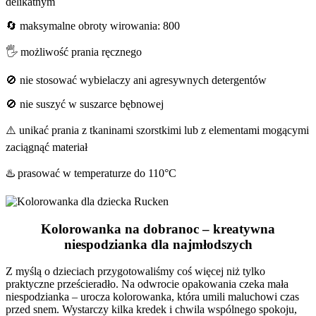
delikatnym
🔄 maksymalne obroty wirowania: 800
🖐️ możliwość prania ręcznego
🚫 nie stosować wybielaczy ani agresywnych detergentów
🚫 nie suszyć w suszarce bębnowej
⚠️ unikać prania z tkaninami szorstkimi lub z elementami mogącymi
zaciągnąć materiał
♨️ prasować w temperaturze do 110°C
Kolorowanka na dobranoc – kreatywna
niespodzianka dla najmłodszych
Z myślą o dzieciach przygotowaliśmy coś więcej niż tylko
praktyczne prześcieradło. Na odwrocie opakowania czeka mała
niespodzianka – urocza kolorowanka, która umili maluchowi czas
przed snem. Wystarczy kilka kredek i chwila wspólnego spokoju,