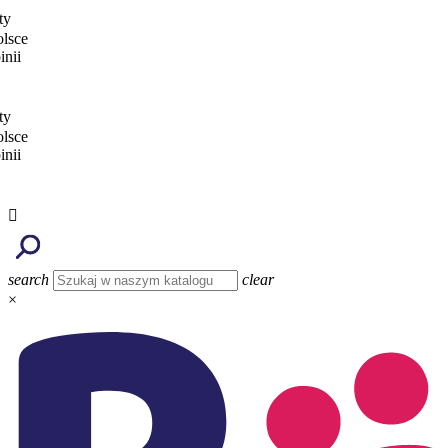
e
e

search
clear
×