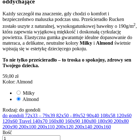
oddychające
Każdy szczegół ma znaczenie, gdy chodzi o komfort i
bezpieczeństwo maluszka podczas snu. Prześcieradło Rucken
2
zostało uszyte z naturalnej, wysokogatunkowej bawełny o 190g/m
,
która zapewnia wyjątkową miękkość i doskonałą cyrkulację
powietrza. Elastyczna gumka gwarantuje idealne dopasowanie do
materaca, a delikatne, neutralne kolory
Milky
i
Almond
świetnie
wpisują się w estetykę dziecięcego pokoju.
To nie tylko prześcieradło – to troska o spokojny, zdrowy sen
Twojego dziecka.
59,00 zł
Kolor: Almond
Milky
Almond
Rodzaj: do gondoli
do gondoli
72x33 – 79x39
82x50 - 89x52
90x40
108x58
120x60
120x60 Travel
140x70
160x80
160x90
180x80
180x90
200x80
200x90
200x100
200x110
200x120
200x140
200x160
Ilość