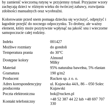
by zamienić wieczorną rutynę w przyjemny rytuał. Przyjazne wzory
zachęcają dzieci w różnym wieku do twórczej zabawy, rozwijania
zdolności manualnych oraz wyobraźni.
Kolorowanie przed snem pomaga dziecku się wyciszyć, odprężyć i
łagodnie przejść do nocnego odpoczynku. To drobny, ale ważny
element, który może pozytywnie wpłynąć na jakość snu i wieczorne
samopoczucie całej rodziny.
Indeks
001427
Możliwe rozmiary
do gondoli
Temperatura prania
do 30°C
Almond
Dostępne kolory
Milky
Materiał
95% naturalna bawełna, 5% elastan
Gramatura
190 g/m2
Producent
Rucken sp. z o. o.
Adres korespondencyjny
ul. Kujawska 44A, 86 – 050 Solec
producenta
Kujawski
Poczta elektroniczna
bok@rucken.pl
+48 52 387 44 22 lub +48 697 707
Kontakt telefoniczny
330