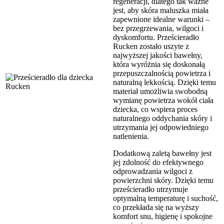
regeneracji, dlatego tak ważne
jest, aby skóra maluszka miała
zapewnione idealne warunki –
bez przegrzewania, wilgoci i
dyskomfortu. Prześcieradło
Rucken zostało uszyte z
najwyższej jakości bawełny,
która wyróżnia się doskonałą
przepuszczalnością powietrza i
naturalną lekkością. Dzięki temu
materiał umożliwia swobodną
wymianę powietrza wokół ciała
dziecka, co wspiera proces
naturalnego oddychania skóry i
utrzymania jej odpowiedniego
natlenienia.
Dodatkową zaletą bawełny jest
jej zdolność do efektywnego
odprowadzania wilgoci z
powierzchni skóry. Dzięki temu
prześcieradło utrzymuje
optymalną temperaturę i suchość,
co przekłada się na wyższy
komfort snu, higienę i spokojne