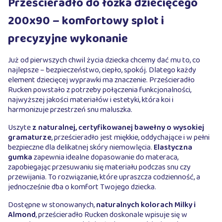
Prześcieradło do łóżka dziecięcego
200x90 – komfortowy splot i
precyzyjne wykonanie
Już od pierwszych chwil życia dziecka chcemy dać mu to, co
najlepsze – bezpieczeństwo, ciepło, spokój. Dlatego każdy
element dziecięcej wyprawki ma znaczenie. Prześcieradło
Rucken powstało z potrzeby połączenia funkcjonalności,
najwyższej jakości materiałów i estetyki, która koi i
harmonizuje przestrzeń snu maluszka.
Uszyte
z naturalnej, certyfikowanej bawełny o wysokiej
gramaturze
, prześcieradło jest miękkie, oddychające i w pełni
bezpieczne dla delikatnej skóry niemowlęcia.
Elastyczna
gumka
zapewnia idealne dopasowanie do materaca,
zapobiegając przesuwaniu się materiału podczas snu czy
przewijania. To rozwiązanie, które upraszcza codzienność, a
jednocześnie dba o komfort Twojego dziecka.
Dostępne w stonowanych,
naturalnych kolorach Milky i
Almond
, prześcieradło Rucken doskonale wpisuje się w