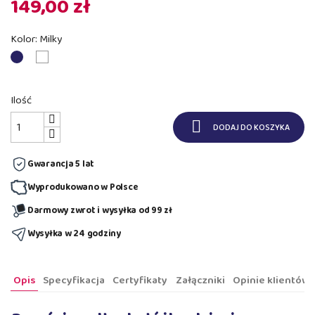
149,00 zł
Kolor: Milky
Almond
Milky
Ilość

DODAJ DO KOSZYKA
Gwarancja 5 lat
Wyprodukowano w Polsce
Darmowy zwrot i wysyłka od 99 zł
Wysyłka w 24 godziny
Opis
Specyfikacja
Certyfikaty
Załączniki
Opinie klientów