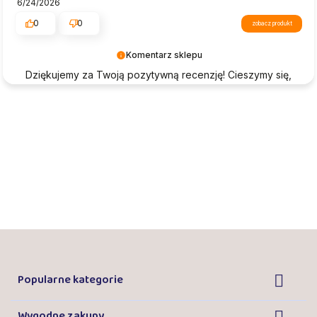
6/24/2026
0
0
zobacz produkt
Komentarz sklepu
Dziękujemy za Twoją pozytywną recenzję! Cieszymy się,
że nasza oferta przypadła Ci do gustu i że możemy
cieszyć się zaufaniem tak wyjątkowych klientów jak Ty.
Twoja opinia ma dla nas ogromne znaczenie i pomaga
nam rozwijać naszą działalność. Pozdrawiamy
serdecznie i do zobaczenia przy następnych zakupach!
Popularne kategorie

Wygodne zakupy
