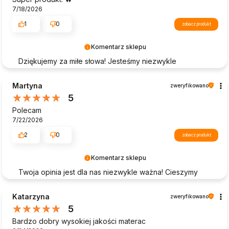
7/18/2026
1
0
zobacz produkt
Komentarz sklepu
Dziękujemy za miłe słowa! Jesteśmy niezwykle
zadowoleni, że nasza oferta przypadła Ci do gustu.
Twoja opinia jest dla nas bardzo cenna i motywuje nas
Martyna
zweryfikowano
do dalszego rozwijania naszych produktów. Mamy
5
nadzieję, że znów nas odwiedzisz!
Polecam
7/22/2026
2
0
zobacz produkt
Komentarz sklepu
Twoja opinia jest dla nas niezwykle ważna! Cieszymy
się, że nasz produkt spełnił Twoje oczekiwania, a
zakupy przebiegły pomyślnie. Twoje zadowolenie to
Katarzyna
zweryfikowano
nasz priorytet, dlatego każda taka recenzja napędza
5
nas do dalszej pracy. Dziękujemy za zaufanie i
Bardzo dobry wysokiej jakości materac
zapraszamy ponownie!