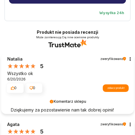
Wysyłka 24h
Produkt nie posiada recenzji
Może zainteresują Cię inne ocenione produkty
Natalia
zweryfikowano
5
Wszystko ok
6/20/2026
0
0
zobacz produkt
Komentarz sklepu
Dziękujemy za pozostawienie nam tak dobrej opinii!
Satysfakcja naszych klientów to nasz priorytet, dlatego
Twoja recenzja jest dla nas szczególnie istotna.
Agata
zweryfikowano
Cieszymy się, że spełniliśmy Twoje oczekiwania i mamy
5