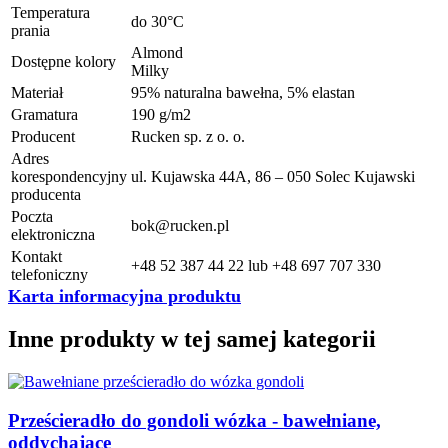
Temperatura
do 30°C
prania
Almond
Dostępne kolory
Milky
Materiał
95% naturalna bawełna, 5% elastan
Gramatura
190 g/m2
Producent
Rucken sp. z o. o.
Adres
korespondencyjny
ul. Kujawska 44A, 86 – 050 Solec Kujawski
producenta
Poczta
bok@rucken.pl
elektroniczna
Kontakt
+48 52 387 44 22 lub +48 697 707 330
telefoniczny
Karta informacyjna produktu
Inne produkty w tej samej kategorii
Prześcieradło do gondoli wózka - bawełniane,
oddychające