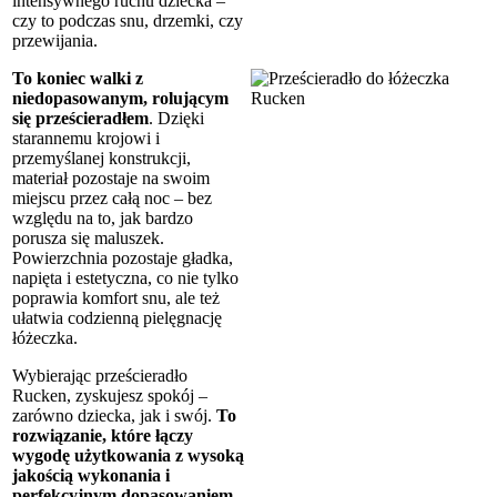
intensywnego ruchu dziecka –
czy to podczas snu, drzemki, czy
przewijania.
To koniec walki z
niedopasowanym, rolującym
się prześcieradłem
. Dzięki
starannemu krojowi i
przemyślanej konstrukcji,
materiał pozostaje na swoim
miejscu przez całą noc – bez
względu na to, jak bardzo
porusza się maluszek.
Powierzchnia pozostaje gładka,
napięta i estetyczna, co nie tylko
poprawia komfort snu, ale też
ułatwia codzienną pielęgnację
łóżeczka.
Wybierając prześcieradło
Rucken, zyskujesz spokój –
zarówno dziecka, jak i swój.
To
rozwiązanie, które łączy
wygodę użytkowania z wysoką
jakością wykonania i
perfekcyjnym dopasowaniem.