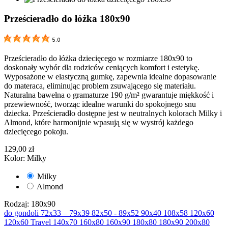
Prześcieradło do łóżka 180x90
5.0
Prześcieradło do łóżka dziecięcego w rozmiarze 180x90 to
doskonały wybór dla rodziców ceniących komfort i estetykę.
Wyposażone w elastyczną gumkę, zapewnia idealne dopasowanie
do materaca, eliminując problem zsuwającego się materiału.
Naturalna bawełna o gramaturze 190 g/m² gwarantuje miękkość i
przewiewność, tworząc idealne warunki do spokojnego snu
dziecka. Prześcieradło dostępne jest w neutralnych kolorach Milky i
Almond, które harmonijnie wpasują się w wystrój każdego
dziecięcego pokoju.
129,00 zł
Kolor: Milky
Milky
Almond
Rodzaj: 180x90
do gondoli
72x33 – 79x39
82x50 - 89x52
90x40
108x58
120x60
120x60 Travel
140x70
160x80
160x90
180x80
180x90
200x80