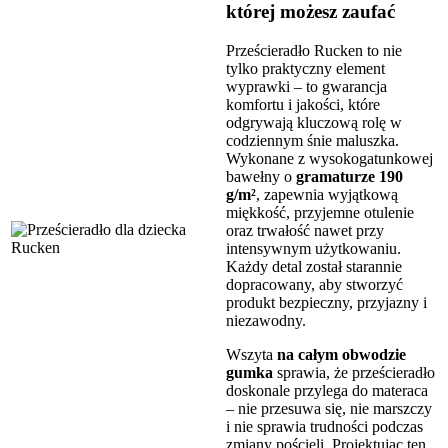
której możesz zaufać
Prześcieradło Rucken to nie
tylko praktyczny element
wyprawki – to gwarancja
komfortu i jakości, które
odgrywają kluczową rolę w
codziennym śnie maluszka.
Wykonane z wysokogatunkowej
bawełny o
gramaturze 190
g/m²
, zapewnia wyjątkową
miękkość, przyjemne otulenie
oraz trwałość nawet przy
intensywnym użytkowaniu.
Każdy detal został starannie
dopracowany, aby stworzyć
produkt bezpieczny, przyjazny i
niezawodny.
Wszyta
na całym obwodzie
gumka
sprawia, że prześcieradło
doskonale przylega do materaca
– nie przesuwa się, nie marszczy
i nie sprawia trudności podczas
zmiany pościeli. Projektując ten