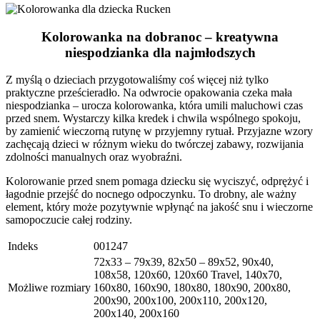
Kolorowanka na dobranoc – kreatywna
niespodzianka dla najmłodszych
Z myślą o dzieciach przygotowaliśmy coś więcej niż tylko
praktyczne prześcieradło. Na odwrocie opakowania czeka mała
niespodzianka – urocza kolorowanka, która umili maluchowi czas
przed snem. Wystarczy kilka kredek i chwila wspólnego spokoju,
by zamienić wieczorną rutynę w przyjemny rytuał. Przyjazne wzory
zachęcają dzieci w różnym wieku do twórczej zabawy, rozwijania
zdolności manualnych oraz wyobraźni.
Kolorowanie przed snem pomaga dziecku się wyciszyć, odprężyć i
łagodnie przejść do nocnego odpoczynku. To drobny, ale ważny
element, który może pozytywnie wpłynąć na jakość snu i wieczorne
samopoczucie całej rodziny.
Indeks
001247
72x33 – 79x39, 82x50 – 89x52, 90x40,
108x58, 120x60, 120x60 Travel, 140x70,
Możliwe rozmiary
160x80, 160x90, 180x80, 180x90, 200x80,
200x90, 200x100, 200x110, 200x120,
200x140, 200x160