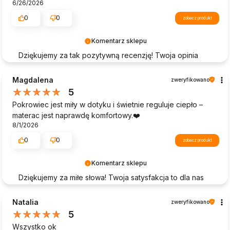
6/26/2026
0
0
zobacz produkt
Komentarz sklepu
Dziękujemy za tak pozytywną recenzję! Twoja opinia
jest dla nas bardzo ważna. Cieszymy się, że nasze
produkty spełniły Twoje oczekiwania i że zakupy w
Magdalena
zweryfikowano
naszym sklepie były dla Ciebie satysfakcjonujące. Do
5
zobaczenia przy kolejnych zakupach!
Pokrowiec jest miły w dotyku i świetnie reguluje ciepło –
materac jest naprawdę komfortowy.❤️
8/1/2026
0
0
zobacz produkt
Komentarz sklepu
Dziękujemy za miłe słowa! Twoja satysfakcja to dla nas
największa nagroda. Cieszymy się, że mogliśmy
zapewnić Ci bezproblemowe zakupy i wysoką jakość
Natalia
zweryfikowano
naszych produktów. Twoje zadowolenie to nasz
5
priorytet – mamy nadzieję, że wrócisz do nas w
Wszystko ok