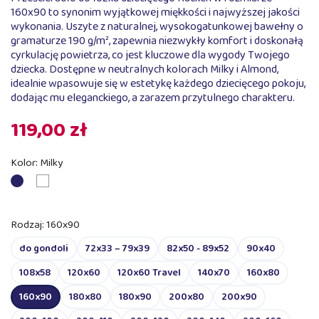
160x90 to synonim wyjątkowej miękkości i najwyższej jakości
wykonania. Uszyte z naturalnej, wysokogatunkowej bawełny o
gramaturze 190 g/m², zapewnia niezwykły komfort i doskonałą
cyrkulację powietrza, co jest kluczowe dla wygody Twojego
dziecka. Dostępne w neutralnych kolorach Milky i Almond,
idealnie wpasowuje się w estetykę każdego dziecięcego pokoju,
dodając mu eleganckiego, a zarazem przytulnego charakteru.
119,00 zł
Kolor: Milky
Almond
Milky
Rodzaj: 160x90
do gondoli
72x33 – 79x39
82x50 - 89x52
90x40
108x58
120x60
120x60 Travel
140x70
160x80
160x90
180x80
180x90
200x80
200x90