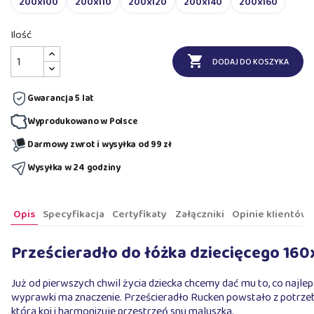
200x100
200x110
200x120
200x140
200x160
Ilość

DODAJ DO KOSZYKA
Gwarancja 5 lat
Wyprodukowano w Polsce
Darmowy zwrot i wysyłka od 99 zł
Wysyłka w 24 godziny
Opis
Specyfikacja
Certyfikaty
Załączniki
Opinie klientów
Prześcieradło do łóżka dziecięcego 160
Już od pierwszych chwil życia dziecka chcemy dać mu to, co najlep
wyprawki ma znaczenie. Prześcieradło Rucken powstało z potrzeby 
która koi i harmonizuje przestrzeń snu maluszka.