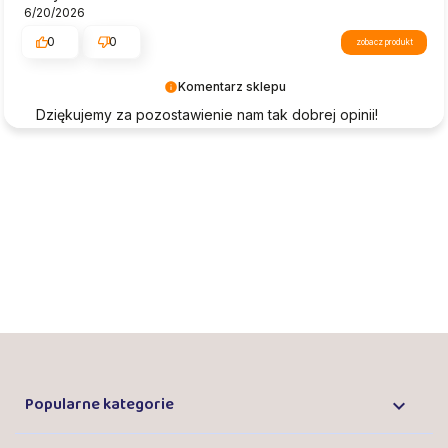
przyszłości.
6/20/2026
0
0
zobacz produkt
Komentarz sklepu
Dziękujemy za pozostawienie nam tak dobrej opinii!
Satysfakcja naszych klientów to nasz priorytet, dlatego
Twoja recenzja jest dla nas szczególnie istotna.
Cieszymy się, że spełniliśmy Twoje oczekiwania i mamy
nadzieję, że wkrótce ponownie nas odwiedzisz. Z
pozdrowieniami, zespół Rucken.
Popularne kategorie
