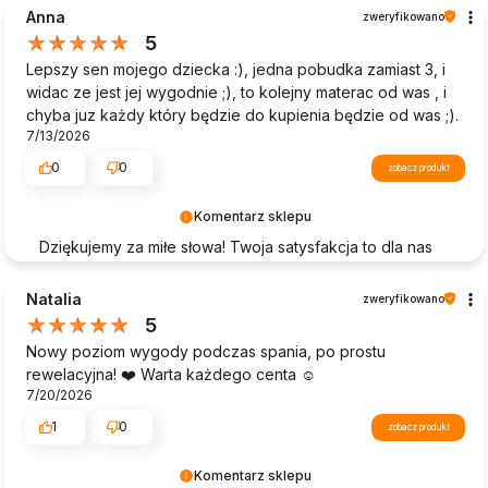
Anna
zweryfikowano
5
Lepszy sen mojego dziecka :), jedna pobudka zamiast 3, i
widac ze jest jej wygodnie ;), to kolejny materac od was , i
chyba juz każdy który będzie do kupienia będzie od was ;).
7/13/2026
0
0
zobacz produkt
Komentarz sklepu
Dziękujemy za miłe słowa! Twoja satysfakcja to dla nas
największa nagroda. Cieszymy się, że mogliśmy
zapewnić Ci bezproblemowe zakupy i wysoką jakość
Natalia
zweryfikowano
naszych produktów. Twoje zadowolenie to nasz
5
priorytet – mamy nadzieję, że wrócisz do nas w
Nowy poziom wygody podczas spania, po prostu
przyszłości.
rewelacyjna! ❤️ Warta każdego centa ☺️
7/20/2026
1
0
zobacz produkt
Komentarz sklepu