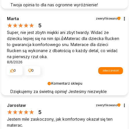
Twoja opinia to dla nas ogromne wyróżnienie!
Dziękujemy, że poświęciłeś czas na podzielenie się
swoimi doświadczeniami z zakupów w naszym sklepie.
Marta
zweryfikowano
Twoje pozytywne słowa pomagają nam doskonalić
5
naszą ofertę i motywują nas do dalszej pracy.
Super, nie jest zbytn miękki ani zbyt twardy. Widać że
Pozdrawiamy!
dziecku lepiej się na nim śpi.👍️Materac dla dziecka Rucken
to gwarancja komfortowego snu. Materace dla dzieci
Rucken są wykonane z dbałością o każdy detal, co widać
na pierwszy rzut oka.
8/6/2026
0
0
zobacz produkt
Komentarz sklepu
Dziękujemy za świetną opinię! Jesteśmy niezwykle
wdzięczni, że podzieliłeś się swoimi wrażeniami z
zakupów w naszym sklepie. Twoje pozytywne
Jarosław
zweryfikowano
doświadczenie motywuje nas do dalszego rozwoju.
5
Dziękujemy za zaufanie i zapraszamy ponownie!
Jestem mile zaskoczony, jak komfortowy okazał się ten
materac.