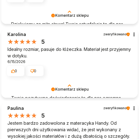
Komentarz sklepu
Dziękujemy za miłe słowa! Twoja satysfakcja to dla nas
największa nagroda. Cieszymy się, że mogliśmy
Karolina
zweryfikowano
zapewnić Ci bezproblemowe zakupy i wysoką jakość
5
naszych produktów. Twoje zadowolenie to nasz
Idealny rozmiar, pasuje do łóżeczka. Materiał jest przyjemny
priorytet – mamy nadzieję, że wrócisz do nas w
w dotyku.
przyszłości.
6/15/2026
0
0
Komentarz sklepu
Twoje pozytywne doświadczenia to dla nas ogromna
satysfakcja! Dziękujemy, że wybrałeś nasz sklep i
Paulina
zweryfikowano
podzieliłeś się swoją opinią. Twoje zadowolenie to dla
5
nas najlepsza rekomendacja. Zapraszamy do nas
Jestem bardzo zadowolona z materacyka Handy. Od
ponownie!
pierwszych dni użytkowania widać, że jest wykonany z
wysokiej jakości materiałów i z dużą dbałością o szczegóły.