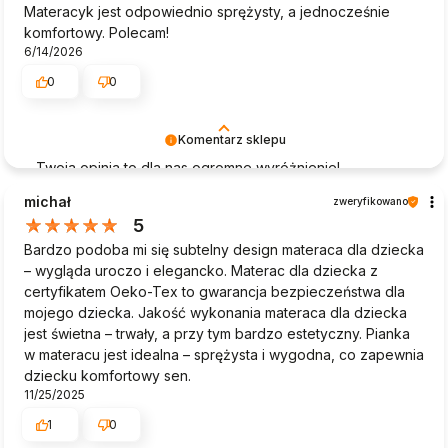
Materacyk jest odpowiednio sprężysty, a jednocześnie
komfortowy. Polecam!
6/14/2026
0
0
Komentarz sklepu
Twoja opinia to dla nas ogromne wyróżnienie!
Dziękujemy, że poświęciłeś czas na podzielenie się
michał
zweryfikowano
swoimi doświadczeniami z zakupów w naszym sklepie.
5
Twoje pozytywne słowa pomagają nam doskonalić
Bardzo podoba mi się subtelny design materaca dla dziecka
naszą ofertę i motywują nas do dalszej pracy.
– wygląda uroczo i elegancko. Materac dla dziecka z
Pozdrawiamy!
certyfikatem Oeko-Tex to gwarancja bezpieczeństwa dla
mojego dziecka. Jakość wykonania materaca dla dziecka
jest świetna – trwały, a przy tym bardzo estetyczny. Pianka
w materacu jest idealna – sprężysta i wygodna, co zapewnia
dziecku komfortowy sen.
11/25/2025
1
0