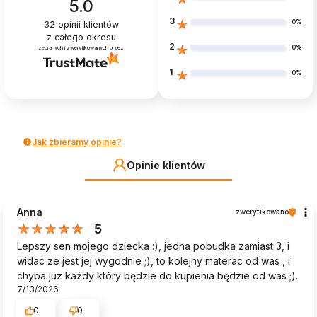
5.0
3
0%
32
opinii klientów
z całego okresu
2
0%
zebranych i zweryfikowanych przez
1
0%
Jak zbieramy opinie?
Opinie klientów
Anna
zweryfikowano
5
Lepszy sen mojego dziecka :), jedna pobudka zamiast 3, i
widac ze jest jej wygodnie ;), to kolejny materac od was , i
chyba juz każdy który będzie do kupienia będzie od was ;).
7/13/2026
0
0