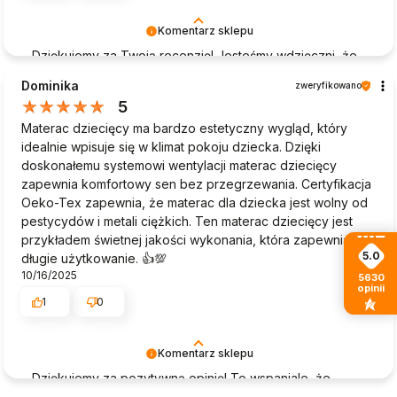
Komentarz sklepu
Dziękujemy za Twoją recenzję! Jesteśmy wdzięczni, że
poświęciłeś czas na podzielenie się swoją opinią o
Dominika
zweryfikowano
naszych produktach. Twoja satysfakcja to nasza
5
największa nagroda i motywacja do dalszej pracy.
Materac dziecięcy ma bardzo estetyczny wygląd, który
Zapraszamy do nas ponownie!
idealnie wpisuje się w klimat pokoju dziecka. Dzięki
doskonałemu systemowi wentylacji materac dziecięcy
zapewnia komfortowy sen bez przegrzewania. Certyfikacja
Oeko-Tex zapewnia, że materac dla dziecka jest wolny od
pestycydów i metali ciężkich. Ten materac dziecięcy jest
przykładem świetnej jakości wykonania, która zapewnia
5.0
długie użytkowanie. 👍️💯
10/16/2025
5630
opinii
1
0
Komentarz sklepu
Dziękujemy za pozytywną opinię! To wspaniale, że