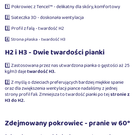
1️⃣ Pokrowiec z Tencel™ - delikatny dla skóry, komfortowy
2️⃣ Siateczka 3D - doskonała wentylacja
3️⃣ Profil z falą - twardość H2
4️⃣ Strona płaska - twardość H3
H2 i H3 - Dwie twardości pianki
1️⃣ Zastosowana przez nas utwardzona pianka o gęstości aż 25
kg/m3 daje
twardość H3.
2️⃣ Z myślą o dzieciach preferujących bardziej miękkie spanie
oraz dla zwiększenia wentylacji piance nadaliśmy z jednej
strony profil fali. Zmniejsza to twardość pianki po tej
stronie z
H3 do H2.
Zdejmowany pokrowiec - pranie w 60°