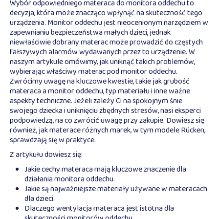
Wybór odpowiedniego materaca do monitora oddechu to
decyzja, która może znacząco wpłynąć na skuteczność tego
urządzenia. Monitor oddechu jest nieocenionym narzędziem w
zapewnianiu bezpieczeństwa małych dzieci, jednak
niewłaściwie dobrany materac może prowadzić do częstych
fałszywych alarmów wydawanych przez to urządzenie. W
naszym artykule omówimy, jak uniknąć takich problemów,
wybierając właściwy materac pod monitor oddechu.
Zwrócimy uwagę na kluczowe kwestie, takie jak grubość
materaca a monitor oddechu, typ materiału i inne ważne
aspekty techniczne. Jeżeli zależy Ci na spokojnym śnie
swojego dziecka i uniknięciu zbędnych stresów, nasi eksperci
podpowiedzą, na co zwrócić uwagę przy zakupie. Dowiesz się
również, jak materace różnych marek, w tym modele Rücken,
sprawdzają się w praktyce.
Z artykułu dowiesz się:
Jakie cechy materaca mają kluczowe znaczenie dla
działania monitora oddechu.
Jakie są najważniejsze materiały używane w materacach
dla dzieci.
Dlaczego wentylacja materaca jest istotna dla
skuteczności monitorów oddechu.