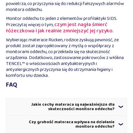
powietrza, co przyczynia się do redukcji fałszywych alarmów
monitora oddechu.
Monitor oddechu to jeden z elementów profilaktyki SIDS.
czym jest nagła śmierć
Przeczytaj więcej o tym,
łóżeczkowa i jak realnie zmniejszyć jej ryzyko
.
Wybierając materace Rücken, rodzice zyskują pewność, że
produkt został zaprojektowany z myślą o współpracy z
monitorami oddechu, co przekłada się na skuteczność
urządzenia. Dodatkowo, zastosowanie pokrowców z włókna
TENCEL™ o właściwościach antybakteryjnych i
antyalergicznych przyczynia się do utrzymania higieny i
komfortu snu dziecka.
FAQ
Jakie cechy materaca są najważniejsze dla
skuteczności monitora oddechu?
Aby monitor oddechu działał prawidłowo, materac
Czy grubość materaca wpływa na działanie
powinien mieć odpowiednią twardość, zapewniając
monitora oddechu?
stabilne podparcie. Ważna jest także dobra wentylacja,