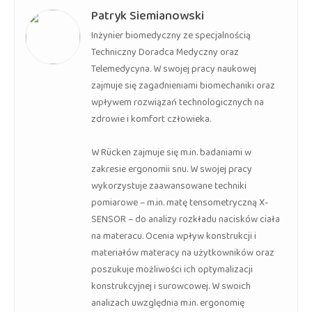
Patryk Siemianowski
Inżynier biomedyczny ze specjalnością
Techniczny Doradca Medyczny oraz
Telemedycyna. W swojej pracy naukowej
zajmuje się zagadnieniami biomechaniki oraz
wpływem rozwiązań technologicznych na
zdrowie i komfort człowieka.
W Rücken zajmuje się m.in. badaniami w
zakresie ergonomii snu. W swojej pracy
wykorzystuje zaawansowane techniki
pomiarowe – m.in. matę tensometryczną X-
SENSOR – do analizy rozkładu nacisków ciała
na materacu. Ocenia wpływ konstrukcji i
materiałów materacy na użytkowników oraz
poszukuje możliwości ich optymalizacji
konstrukcyjnej i surowcowej. W swoich
analizach uwzględnia m.in. ergonomię