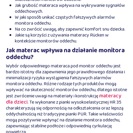
Jak grubość materaca wpływa na wykrywanie sygnałów
oddechowych.
W jaki sposób unikać częstych fałszywych alarmów
monitora oddechu.
Na co zwrócić uwagę, aby zapewnić komfort snu dziecka.
Jakie są korzyści z używania materacy Rücken w
kontekście monitorów oddechu.
Jak materac wpływa na działanie monitora
oddechu?
Wybór odpowiedniego materaca pod monitor oddechu jest
bardzo istotny dla zapewnienia jego prawidłowego działania i
minimalizacji ryzyka wystąpienia fałszywych alarmów
monitora oddechu. Różne rodzaje tych produktów mogą
wpływać na skuteczność monitorów oddechu, dlatego istotne
materacy
jest zwrócenie uwagi na materiały i konstrukcję
dla dzieci
. Te wykonane z pianki wysokoelastycznej HR 35
charakteryzują się odpornością na odkształcenia oraz lepszą
oddychalnością niż tradycyjne pianki PUR. Takie właściwości
mogą pozytywnie wpłynąć na działanie monitora oddechu,
zapewniając stabilne podłoże i odpowiednią cyrkulację
powietrza.