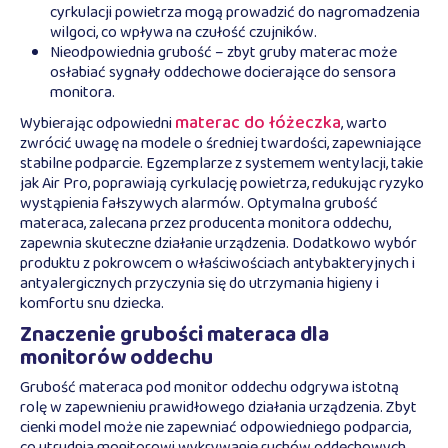
cyrkulacji powietrza mogą prowadzić do nagromadzenia
wilgoci, co wpływa na czułość czujników.
Nieodpowiednia grubość – zbyt gruby materac może
osłabiać sygnały oddechowe docierające do sensora
monitora.
materac do łóżeczka
Wybierając odpowiedni
, warto
zwrócić uwagę na modele o średniej twardości, zapewniające
stabilne podparcie. Egzemplarze z systemem wentylacji, takie
jak Air Pro, poprawiają cyrkulację powietrza, redukując ryzyko
wystąpienia fałszywych alarmów. Optymalna grubość
materaca, zalecana przez producenta monitora oddechu,
zapewnia skuteczne działanie urządzenia. Dodatkowo wybór
produktu z pokrowcem o właściwościach antybakteryjnych i
antyalergicznych przyczynia się do utrzymania higieny i
komfortu snu dziecka.
Znaczenie grubości materaca dla
monitorów oddechu
Grubość materaca pod monitor oddechu odgrywa istotną
rolę w zapewnieniu prawidłowego działania urządzenia. Zbyt
cienki model może nie zapewniać odpowiedniego podparcia,
co utrudnia monitorowi wykrywanie ruchów oddechowych