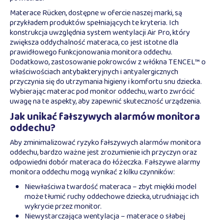
Materace Rücken, dostępne w ofercie naszej marki, są
przykładem produktów spełniających te kryteria. Ich
konstrukcja uwzględnia system wentylacji Air Pro, który
zwiększa oddychalność materaca, co jest istotne dla
prawidłowego funkcjonowania monitora oddechu.
Dodatkowo, zastosowanie pokrowców z włókna TENCEL™ o
właściwościach antybakteryjnych i antyalergicznych
przyczynia się do utrzymania higieny i komfortu snu dziecka.
Wybierając materac pod monitor oddechu, warto zwrócić
uwagę na te aspekty, aby zapewnić skuteczność urządzenia.
Jak unikać fałszywych alarmów monitora
oddechu?
Aby zminimalizować ryzyko fałszywych alarmów monitora
oddechu, bardzo ważne jest zrozumienie ich przyczyn oraz
odpowiedni dobór materaca do łóżeczka. Fałszywe alarmy
monitora oddechu mogą wynikać z kilku czynników:
Niewłaściwa twardość materaca – zbyt miękki model
może tłumić ruchy oddechowe dziecka, utrudniając ich
wykrycie przez monitor.
Niewystarczająca wentylacja – materace o słabej