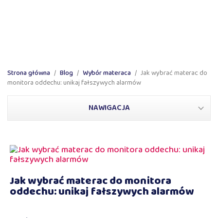
ne produkty
Wyprodukowano w Polsce
100% pozytywnyc
Strona główna
Blog
Wybór materaca
Jak wybrać materac do
monitora oddechu: unikaj fałszywych alarmów
NAWIGACJA
Jak wybrać materac do monitora
oddechu: unikaj fałszywych alarmów