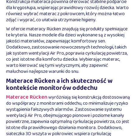
Konstrukcja materaca powinna oferować stabilne podparcie
dla kręgosłupa, wspierając prawidłowy rozwój dziecka. Warto
również wybrać materac z pokrowcem, który można łatwo
zdjąć i wyprać, co ułatwia utrzymanie higieny.
W ofercie materacy Rücken znajdują się produkty spełniające
te kryteria. Nasze modele dla dzieci wykonane są z wysokiej
jakości materiałów, zapewniając komfortowy sen.
Dodatkowo, zastosowanie nowoczesnych technologii, takich
jak system wentylacji Air Pro, poprawia cyrkulację powietrza,
co jest istotne dla komfortu dziecka. Wybierając materac,
warto kierować się tymi wytycznymi, aby zapewnić
maluchowi najlepsze warunki do snu.
Materace Rücken a ich skuteczność w
kontekście monitorów oddechu
Materace Rücken
wyróżniają się konstrukcją dostosowaną
do współpracy z monitorami oddechu, co minimalizuje ryzyko
wystąpienia fałszywych alarmów. Zastosowanie systemu
wentylacji Air Pro, obejmującego pionowe i poziome kanały
powietrzne, zapewnia optymalną cyrkulację powietrza, co jest
istotne dla prawidłowego działania monitora. Dodatkowo,
siateczka 3D wszyta w pokrowiec wspiera cyrkulację