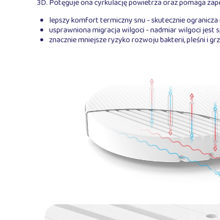
3D. Potęguje ona cyrkulację powietrza oraz pomaga za
lepszy komfort termiczny snu - skutecznie ogranicz
usprawniona migracja wilgoci - nadmiar wilgoci jes
znacznie mniejsze ryzyko rozwoju bakterii, pleśni i g