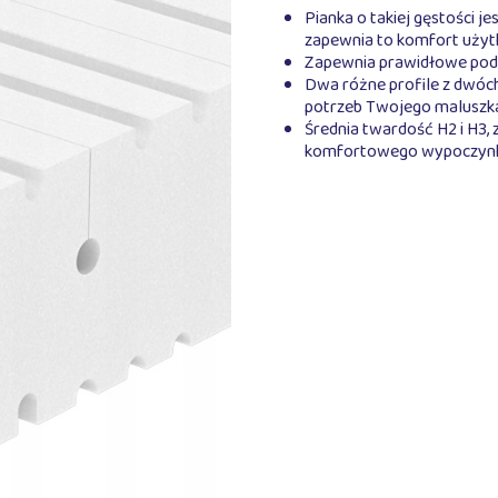
Pianka o takiej gęstości 
zapewnia to komfort użyt
Zapewnia prawidłowe podpa
Dwa różne profile z dwóc
potrzeb Twojego maluszk
Średnia twardość H2 i H3,
komfortowego wypoczynk