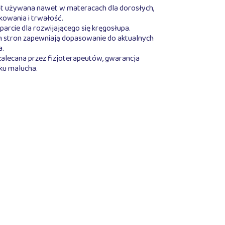
jest używana nawet w materacach dla dorosłych,
kowania i trwałość.
rcie dla rozwijającego się kręgosłupa.
h stron zapewniają dopasowanie do aktualnych
a.
 zalecana przez fizjoterapeutów, gwarancja
u malucha.