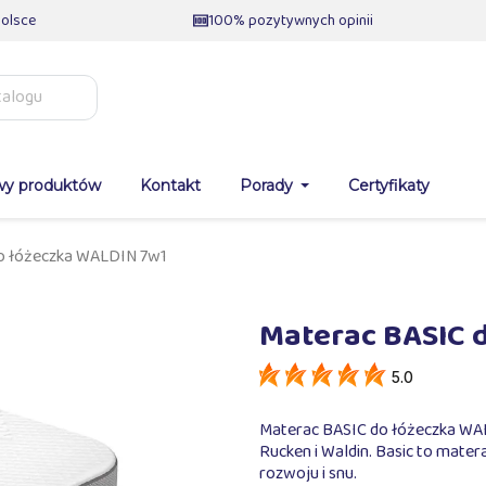
olsce
100% pozytywnych opinii
wy produktów
Kontakt
Porady
Certyfikaty
o łóżeczka WALDIN 7w1
Materac BASIC 
5.0
Materac BASIC do łóżeczka WALI
Rucken i Waldin. Basic to mate
rozwoju i snu.