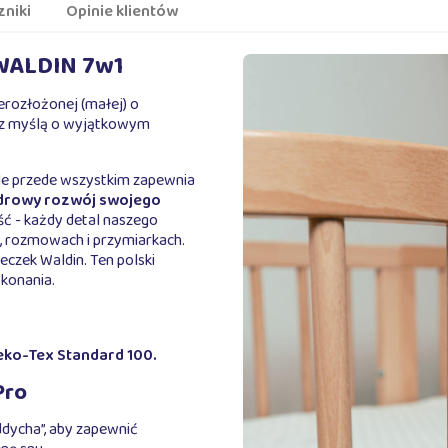
zniki
Opinie klientów
 WALDIN 7w1
erozłożonej (małej) o
 z myślą o wyjątkowym
ale przede wszystkim zapewnia
zdrowy rozwój swojego
ść - każdy detal naszego
 rozmowach i przymiarkach.
czek Waldin. Ten polski
ykonania.
ko-Tex Standard 100.
Pro
ddycha”, aby zapewnić