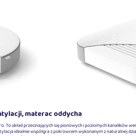
tylacji, materac oddycha
o. To układ przecinających się pionowych i poziomych kanalików we
tylacja idealnie współgra z pokrowcem wykonanym z naturalnej dziani