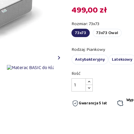
499,00 zł
Rozmiar: 73x73
73x73
73x73 Owal
Rodzaj: Piankowy

Antybakteryjny
Lateksowy
Ilość
Wyp
Gwarancja 5 lat