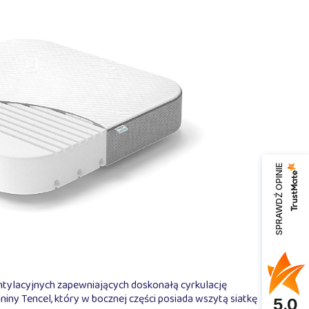
SPRAWDŹ OPINIE
ntylacyjnych zapewniających doskonałą cyrkulację
ny Tencel, który w bocznej części posiada wszytą siatkę
5.0