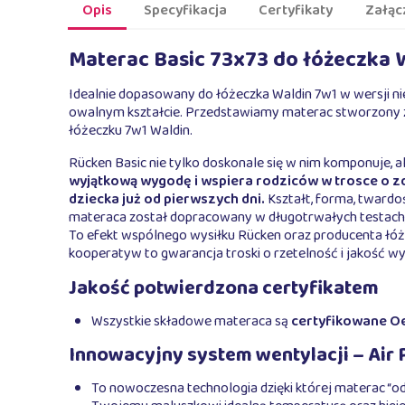
Opis
Specyfikacja
Certyfikaty
Załąc
Materac Basic 73x73 do łóżeczka
Idealnie dopasowany do łóżeczka Waldin 7w1 w wersji ni
owalnym kształcie. Przedstawiamy materac stworzony
łóżeczku 7w1 Waldin.
Rücken Basic nie tylko doskonale się w nim komponuje, 
wyjątkową wygodę i wspiera rodziców w trosce o 
dziecka już od pierwszych dni.
Kształt, forma, twardo
materaca został dopracowany w długotrwałych testach,
To efekt wspólnego wysiłku Rücken oraz producenta łóże
kooperatyw to gwarancja troski o rzetelność i jakość w
Jakość potwierdzona certyfikatem
Wszystkie składowe materaca są
certyfikowane Oe
Innowacyjny system wentylacji – Air 
To nowoczesna technologia dzięki której materac “o