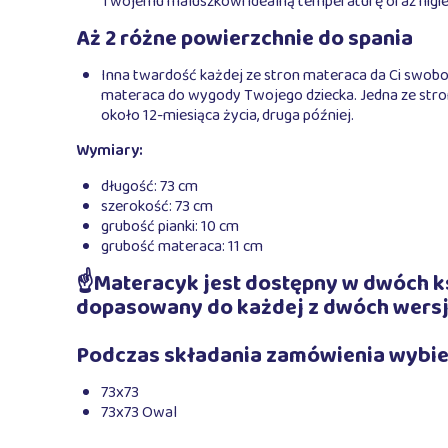
Twojemu maluszkowi idealną temperaturę oraz higie
Aż 2 różne powierzchnie do spania
Inna twardość każdej ze stron materaca da Ci swo
materaca do wygody Twojego dziecka. Jedna ze str
około 12-miesiąca życia, druga później.
Wymiary:
długość: 73 cm
szerokość: 73 cm
grubość pianki: 10 cm
grubość materaca: 11 cm
☝Materacyk jest dostępny w dwóch ksz
dopasowany do każdej z dwóch wersji
Podczas składania zamówienia wybie
73x73
73x73 Owal