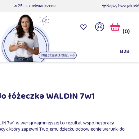
25 lat doświadczenia
Najwyższa jakość
(0)
B2B
do łóżeczka WALDIN 7w1
N 7w1 w wersji najmniejszej to rezultat wspólnej pracy
racyk, który zapewni Twojemu dziecku odpowiednie warunki do