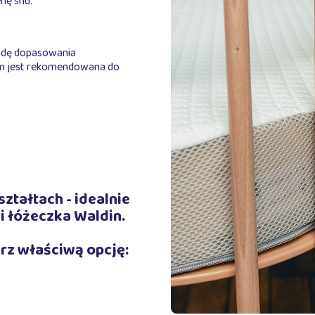
nę snu.
bodę dopasowania
on jest rekomendowana do
tałtach - idealnie
 łóżeczka Waldin.
rz właściwą opcję: