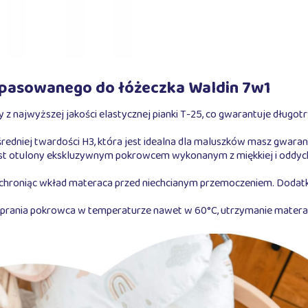
opasowanego do łóżeczka Waldin 7w1
z najwyższej jakości elastycznej pianki T-25, co gwarantuje długo
średniej twardości H3, która jest idealna dla maluszków masz gwar
t otulony ekskluzywnym pokrowcem wykonanym z miękkiej i oddychają
 chroniąc wkład materaca przed niechcianym przemoczeniem. Doda
 prania pokrowca w temperaturze nawet w 60°C, utrzymanie materaca 