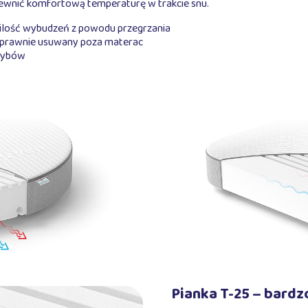
pewnić komfortową temperaturę w trakcie snu.
a ilość wybudzeń z powodu przegrzania
t sprawnie usuwany poza materac
rzybów
Pianka T-25 – bardz